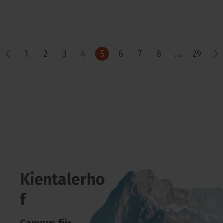
1
2
3
4
5
6
7
8
…
29
Kientalerho
f