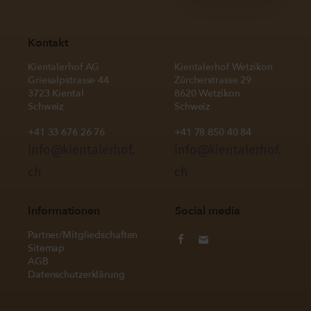
Kontakt
Kientalerhof AG
Kientalerhof Wetzikon
Griesalpstrasse 44
Zürcherstrasse 29
3723 Kiental
8620 Wetzikon
Schweiz
Schweiz
+41 33 676 26 76
+41 78 850 40 84
info@kientalerhof.
info@kientalerhof.
ch
ch
Informationen
Social media
Partner/Mitgliedschaften
Sitemap
AGB
Datenschutzerklärung