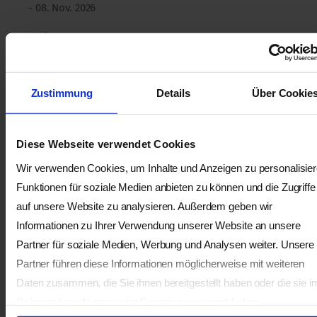
- 08. Nov. 2026
Mehr...
Sterben, Tod und LEBEN –
Zustimmung
Details
Über Cookie
Betrachtung und Begleitung
der letzten Lebensphase
Diese Webseite verwendet Cookies
Kiental
Wir verwenden Cookies, um Inhalte und Anzeigen zu personalisier
Funktionen für soziale Medien anbieten zu können und die Zugriffe
mit
Eva Ursula PELLIO
auf unsere Website zu analysieren. Außerdem geben wir
Informationen zu Ihrer Verwendung unserer Website an unsere
3 Tage
Partner für soziale Medien, Werbung und Analysen weiter. Unsere
06. Nov. 2026
Partner führen diese Informationen möglicherweise mit weiteren
- 08. Nov. 2026
Daten zusammen, die Sie ihnen bereitgestellt haben oder die sie i
Mehr...
Rahmen Ihrer Nutzung der Dienste gesammelt haben.