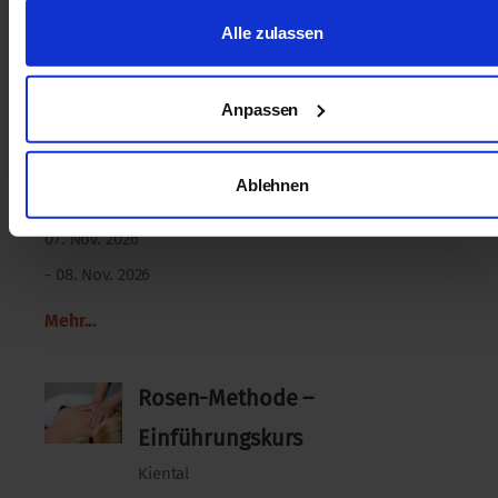
Alle zulassen
Journées d’introduction au
shiatsu à Genève
Anpassen
mit
Pablo DONZÉ
Ablehnen
2 Tage
07. Nov. 2026
- 08. Nov. 2026
Mehr...
Rosen-Methode –
Einführungskurs
Kiental