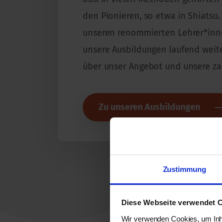
den Pionieren, so etwa in Shiats
unseren renommierten Lehrer*inn
unsere Ausbildungen laufend weite
über unser Angebot und unsere za
Zu unseren Ausbildungen
Zustimmung
Diese Webseite verwendet 
Wir verwenden Cookies, um Inha