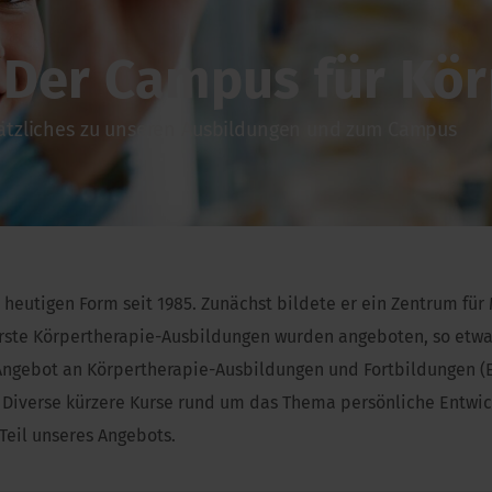
– Der Campus für Kö
sätzliches zu unseren Ausbildungen und zum Campus
r heutigen Form seit 1985. Zunächst bildete er ein Zentrum fü
rste Körpertherapie-Ausbildungen wurden angeboten, so etwa 
 Angebot an Körpertherapie-Ausbildungen und Fortbildungen 
iverse kürzere Kurse rund um das Thema persönliche Entwicklu
 Teil unseres Angebots.