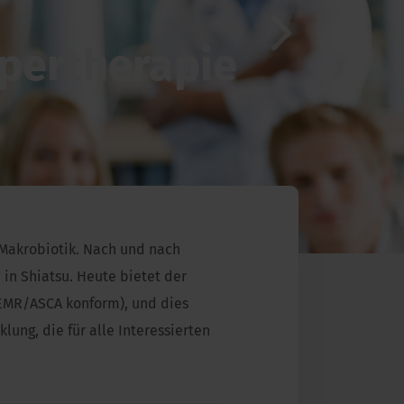
rpertherapie
Next
r Makrobiotik. Nach und nach
in Shiatsu. Heute bietet der
(EMR/ASCA konform), und dies
ng, die für alle Interessierten