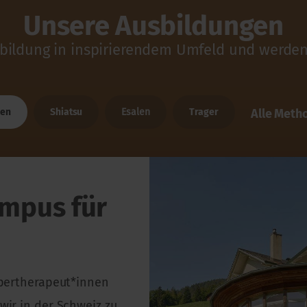
Unsere Ausbildungen
sbildung in inspirierendem Umfeld und werde
gen
Shiatsu
Esalen
Trager
Alle Meth
ampus für
rpertherapeut*innen
wir in der Schweiz zu