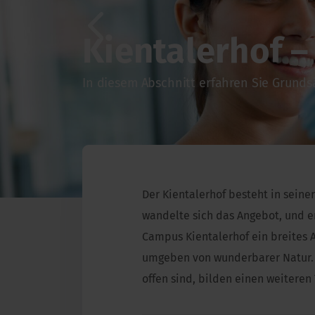
Kientalerhof 
Previ
ous
In diesem Abschnitt erfahren Sie Grund
Der Kientalerhof besteht in seine
wandelte sich das Angebot, und e
Campus Kientalerhof ein breites
umgeben von wunderbarer Natur. D
offen sind, bilden einen weiteren