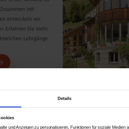
u. Zusammen mit
en entwickeln wir
r. Erfahren Sie mehr
hlreichen Lehrgänge.
Details
Cookies
lte und Anzeigen zu personalisieren, Funktionen für soziale Medien 