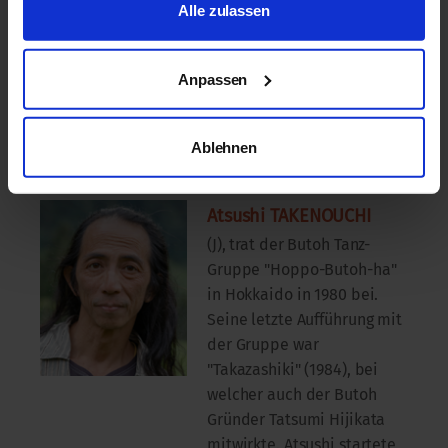
Sie begleitet regelmässig
Alle zulassen
Butoh Tanz Performances
und Workshops von Atsushi
Anpassen
Takenouchi. Ihre erste Solo
CD "eau nouvelle" kam 2009
heraus
Ablehnen
(sometimestudio/Paris).
Atsushi TAKENOUCHI
(J), trat der Butoh Tanz-
Gruppe "Hoppo-Butoh-ha"
in Hokkaido in 1980 bei.
Seine letzte Aufführung mit
der Gruppe war
"Takazashiki" (1984), bei
welcher auch der Butoh
Gründer Tatsumi Hijikata
mitwirkte. Atsushi startete