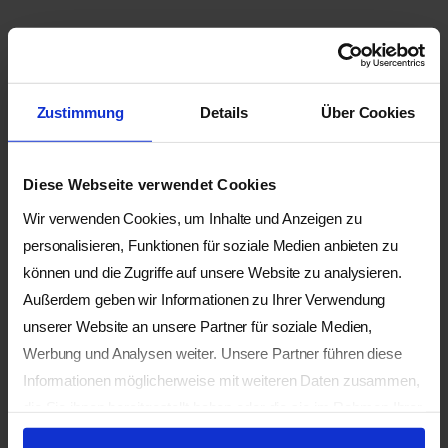
Kursleitung
Hiroko KOMIYA
Zustimmung
Details
Über Cookies
(J), Objekt Klänge,
Perkussion und Stimme.
Hiroko kreiert Klänge mit
Diese Webseite verwendet Cookies
verschiedenen Objekten
Wir verwenden Cookies, um Inhalte und Anzeigen zu
wie Wasser, Steinen, Metall
personalisieren, Funktionen für soziale Medien anbieten zu
Schalen und Stimme. Ihre
können und die Zugriffe auf unsere Website zu analysieren.
Musik ist dafür designed
Außerdem geben wir Informationen zu Ihrer Verwendung
den Klang natürlich aus
unserer Website an unsere Partner für soziale Medien,
jedem Objekt oder
Werbung und Analysen weiter. Unsere Partner führen diese
Instrument heraus kommen
zu lassen, als ob sie atmen
Informationen möglicherweise mit weiteren Daten zusammen,
und einander von ihrem
die Sie ihnen bereitgestellt haben oder die sie im Rahmen Ihrer
Leben zuflüstern würden.
Nutzung der Dienste gesammelt haben.