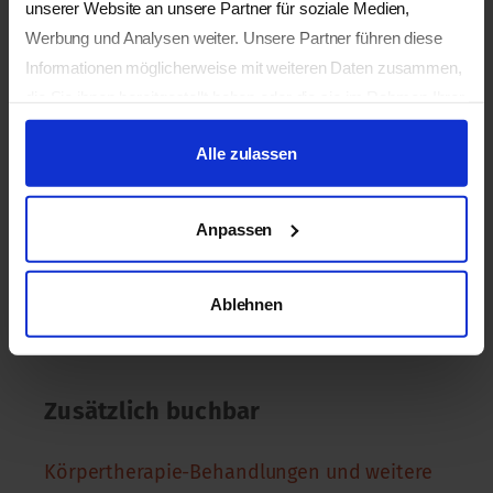
unserer Website an unsere Partner für soziale Medien,
18.30 Uhr Abendessen
Werbung und Analysen weiter. Unsere Partner führen diese
20 – 21 Uhr Yin Yoga, Meditation und
Informationen möglicherweise mit weiteren Daten zusammen,
die Sie ihnen bereitgestellt haben oder die sie im Rahmen Ihrer
Reflexion
Nutzung der Dienste gesammelt haben.
Alle zulassen
Donnerstag Integration für den Alltag
08.00 Uhr Frühstück
Anpassen
09.30 Uhr – 10.30 Uhr sanftes Yoga und Yin
Yoga
Ablehnen
anschliessend gemeinsamer Abschluss
Zusätzlich buchbar
Körpertherapie-Behandlungen und weitere