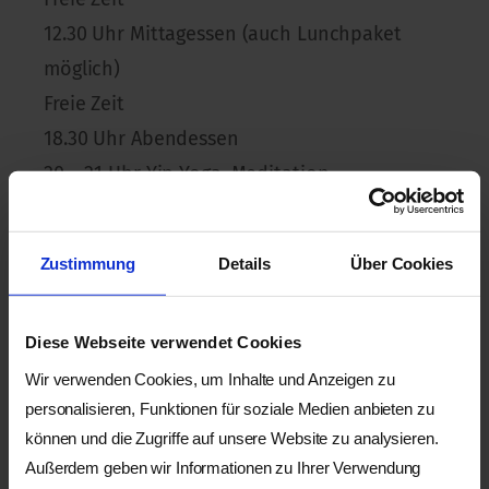
12.30 Uhr Mittagessen (auch Lunchpaket
möglich)
Freie Zeit
18.30 Uhr Abendessen
20 – 21 Uhr Yin Yoga, Meditation
Mittwoch
Zustimmung
Details
Über Cookies
8.00 Uhr Frühstück
09.30 Uhr – 10.45 Uhr sanftes Yoga und Yin
Diese Webseite verwendet Cookies
Yoga
Wir verwenden Cookies, um Inhalte und Anzeigen zu
Freie Zeit
personalisieren, Funktionen für soziale Medien anbieten zu
12.30 Uhr Mittagessen (auch Lunchpaket
können und die Zugriffe auf unsere Website zu analysieren.
möglich)
Außerdem geben wir Informationen zu Ihrer Verwendung
Freie Zeit