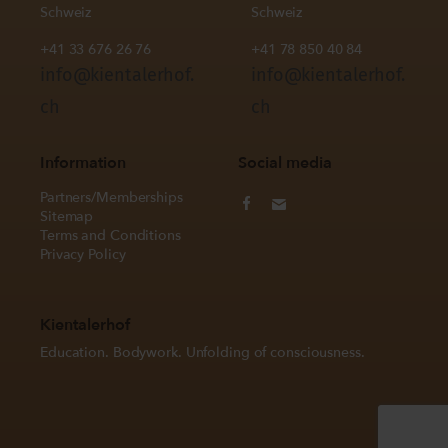
Schweiz
Schweiz
+41 33 676 26 76
+41 78 850 40 84
info@kientalerhof.
info@kientalerhof.
ch
ch
Information
Social media
Partners/Memberships
Sitemap
Terms and Conditions
Privacy Policy
Kientalerhof
Education. Bodywork. Unfolding of consciousness.