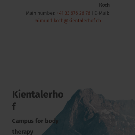
Koch
Main number:
+41 33 676 26 76
| E-Mail:
raimund.koch@kientalerhof.ch
Kientalerho
f
Campus for body
therapy