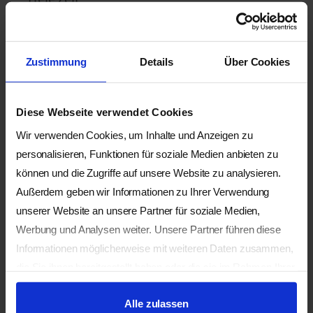
18.30 Uhr Abendessen
20 – 21 Uhr Yin Yoga, Meditation und
Zustimmung
Details
Über Cookies
Reflexion
Donnerstag Integration für den Alltag
Diese Webseite verwendet Cookies
08.00 Uhr Frühstück
Wir verwenden Cookies, um Inhalte und Anzeigen zu
09.30 Uhr – 10.30 Uhr sanftes Yoga und Yin
personalisieren, Funktionen für soziale Medien anbieten zu
können und die Zugriffe auf unsere Website zu analysieren.
Yoga
Außerdem geben wir Informationen zu Ihrer Verwendung
anschliessend gemeinsamer Abschluss
unserer Website an unsere Partner für soziale Medien,
Werbung und Analysen weiter. Unsere Partner führen diese
Informationen möglicherweise mit weiteren Daten zusammen,
Zusätzlich buchbar
die Sie ihnen bereitgestellt haben oder die sie im Rahmen Ihrer
Nutzung der Dienste gesammelt haben.
Körpertherapie-Behandlungen und weitere
Alle zulassen