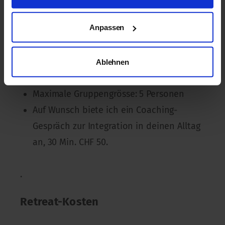
Angebote
Anpassen
Weitere Informationen und Fragen
Ablehnen
Mail an Michael Lahann
Maximale Gruppengrösse: 5 Personen
Auf Wunsch biete ich ein Coaching-
Gespräch zur Integration in deinen Alltag
an, 30 Min. CHF 50.
.
Retreat-Kosten