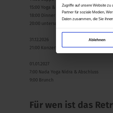
Zugriffe auf unsere Website zu
15:00 Yoga & Klang
Partner für soziale Medien, We
18:00 Dinner
Daten zusammen, die Sie ihnen 
20:00 unterschiedliche Abendprogramme 
31.12.2026
Ablehnen
21:00 Konzert mit anschliessendem Ans
01.01.2027
7:00 Nada Yoga Nidra & Abschluss
9:00 Brunch
Für wen ist das Ret