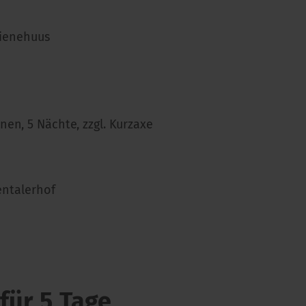
hienehuus
en, 5 Nächte, zzgl. Kurzaxe
entalerhof
für 5 Tage