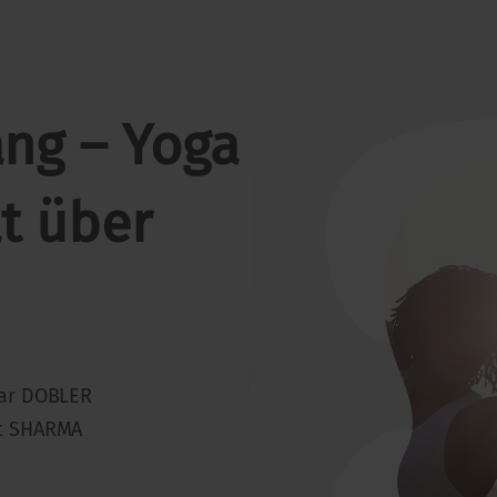
ang – Yoga
t über
tar DOBLER
t SHARMA