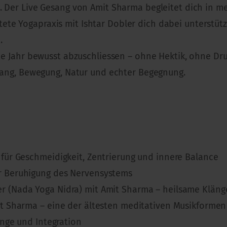
n. Der Live Gesang von Amit Sharma begleitet dich in m
te Yogapraxis mit Ishtar Dobler dich dabei unterstütz
.
lte Jahr bewusst abzuschliessen – ohne Hektik, ohne Dr
 Klang, Bewegung, Natur und echter Begegnung.
für Geschmeidigkeit, Zentrierung und innere Balance
r Beruhigung des Nervensystems
(Nada Yoga Nidra) mit Amit Sharma – heilsame Klänge, d
it Sharma – eine der ältesten meditativen Musikformen
änge und Integration