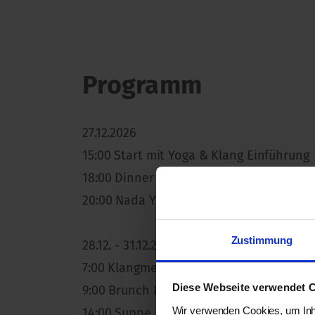
Programm
27.12.2026
15:00 Start mit Yoga & Klang Einführung
18:00 Dinner
20:00 Nada Yoga Nidra
Zustimmung
28.12. - 31.12.2026
7:00 Klangmeditation & Yoga
Diese Webseite verwendet 
9:00 Brunch & Freizeit
Wir verwenden Cookies, um Inha
14:00 Suppe