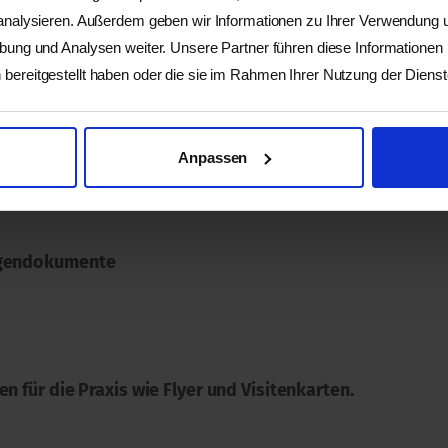
 analysieren. Außerdem geben wir Informationen zu Ihrer Verwendung
strative Abläufe maximal effizient, unter anderem mit 
rbung und Analysen weiter. Unsere Partner führen diese Informationen
herungsinstrumente auf ihre Praxis an
bereitgestellt haben oder die sie im Rahmen Ihrer Nutzung der Dien
Anpassen
lagendokumente
n für die Praxis wie Flyer und Visitenkarten.