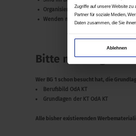
Zugriffe auf unsere Website zu
Organisieren und strukturieren admini
Partner für soziale Medien, We
Wenden mindestens drei Qualitätssic
Daten zusammen, die Sie ihnen 
Ablehnen
Bitte mitbringen
Wer BG 1 schon besucht hat, die Grund
Berufsbild OdA KT
Grundlagen der KT OdA KT
Alle bisher existierenden Werbematerialie