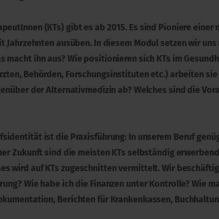
peutInnen (KTs) gibt es ab 2015. Es sind Pioniere einer
eit Jahrzehnten ausüben. In diesem Modul setzen wir un
as macht ihn aus? Wie positionieren sich KTs im Gesund
Ärzten, Behörden, Forschungsinstituten etc.) arbeiten 
egenüber der Alternativmedizin ab? Welches sind die Vor
dentität ist die Praxisführung: In unserem Beruf genügt
aher Zukunft sind die meisten KTs selbständig erwerben
s wird auf KTs zugeschnitten vermittelt. Wir beschäftig
ührung? Wie habe ich die Finanzen unter Kontrolle? Wie
Dokumentation, Berichten für Krankenkassen, Buchhaltu