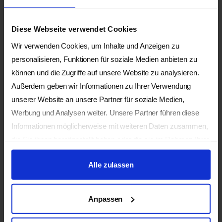
Schülerin, Ausbildung in
Palliative Care
Diese Webseite verwendet Cookies
https://www.holotrop-
Wir verwenden Cookies, um Inhalte und Anzeigen zu
atmen.ch
personalisieren, Funktionen für soziale Medien anbieten zu
können und die Zugriffe auf unsere Website zu analysieren.
Kalyan LENSCH
Außerdem geben wir Informationen zu Ihrer Verwendung
Facilitator in
unserer Website an unsere Partner für soziale Medien,
transpersonalem Atmen
Werbung und Analysen weiter. Unsere Partner führen diese
IIBP, Coach, Heilpraktiker
Informationen möglicherweise mit weiteren Daten zusammen,
Psychologie,
Diplompädagoge und
die Sie ihnen bereitgestellt haben oder die sie im Rahmen Ihrer
Supervisor
Nutzung der Dienste gesammelt haben.
https://www.holotrop-
Alle zulassen
atmen.ch
Anpassen