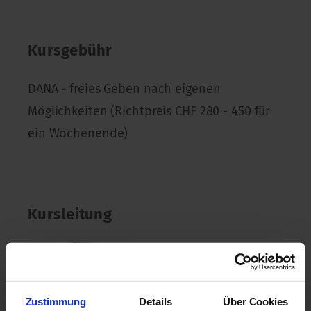
Kursgebühr
DANA - freies Geben nach eigenen
Möglichkeiten (Richtpreis CHF 280 - 450 für
ein Wochenende)
Kursleitung
Susanne STRAUB
Facilitator Holotropes
Atmen und transpersonale
Zustimmung
Details
Über Cookies
Psychologie IHTP, ZEN-