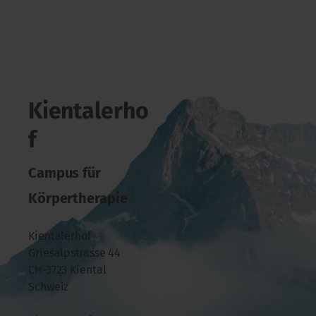
Kientalerho
f
Campus für
Körpertherapie
Kientalerhof
Griesalpstrasse 44
CH-3723 Kiental
Schweiz