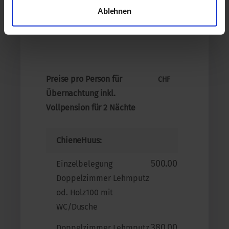
Ablehnen
Preise pro Person für
CHF
Übernachtung inkl.
Vollpension für 2 Nächte
ChieneHuus:
500.00
Einzelbelegung
Doppelzimmer Lehmputz
od. Holz100 mit
WC/Dusche
380.00
Doppelzimmer Lehmputz