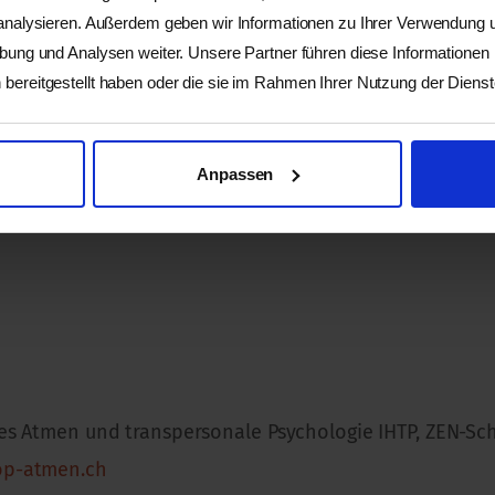
 analysieren. Außerdem geben wir Informationen zu Ihrer Verwendung
rbung und Analysen weiter. Unsere Partner führen diese Informationen
bereitgestellt haben oder die sie im Rahmen Ihrer Nutzung der Dien
Anpassen
chkeiten (Richtpreis CHF 280 - 450 für ein Wochenende
es Atmen und transpersonale Psychologie IHTP, ZEN-Schü
op-atmen.ch