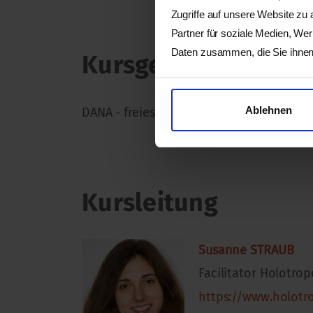
Zugriffe auf unsere Website zu
Partner für soziale Medien, We
Daten zusammen, die Sie ihnen 
Kursgebühr
Ablehnen
DANA - freies Geben nach eigenen Mögli
Kursleitung
Susanne STRAUB
Facilitator Holotrop
https://www.holotr