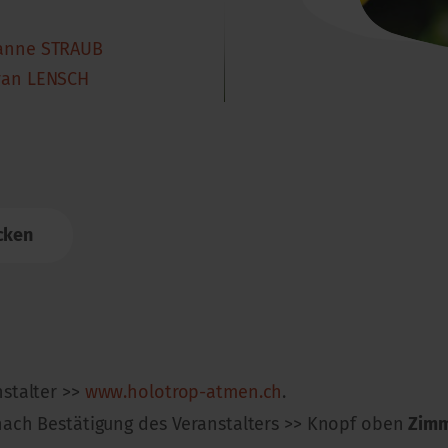
anne STRAUB
yan LENSCH
cken
nstalter >>
www.holotrop-atmen.ch
.
nach Bestätigung des Veranstalters >> Knopf oben
Zimm