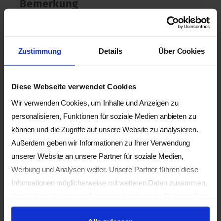
Bemerkung
Gesamtzeit der Fortbildung: 77 Stunden
(ohne Intensivwoche)
Zustimmung
Details
Über Cookies
Diese Webseite verwendet Cookies
Anrechnung der Weiterbildung
Wir verwenden Cookies, um Inhalte und Anzeigen zu
77 Stunden Weiterbildung, EMR/ASCA
personalisieren, Funktionen für soziale Medien anbieten zu
können und die Zugriffe auf unsere Website zu analysieren.
konform
Außerdem geben wir Informationen zu Ihrer Verwendung
unserer Website an unsere Partner für soziale Medien,
Werbung und Analysen weiter. Unsere Partner führen diese
Kursleitung
Informationen möglicherweise mit weiteren Daten zusammen,
die Sie ihnen bereitgestellt haben oder die sie im Rahmen Ihrer
Cornelia GRIX
Nutzung der Dienste gesammelt haben.
Cornelia ist Diplom-