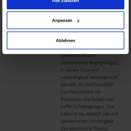
Alle zulassen
Pädagogin,
Gestalttherapeutin (DVG),
Autorin, Künstlerin,
Anpassen
Coachin, Heilpraktikerin für
Psychotherapie sowie
Ablehnen
Leiterin des Flow-Instituts
Freiburg. Sie liebt tiefe,
spielerische und
authentische Begegnungen,
in denen Flow und
Lebendigkeit hervorgelockt
werden. Als hochsensible
Frau faszinieren sie
besonders die feinen und
tiefen Schwingungen. Ihre
Gabe ist es, schnell und mit
spielerischer Leichtigkeit
das essentielle Thema