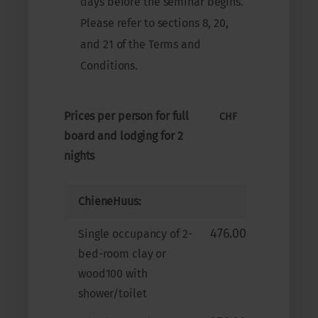
days before the seminar begins.
Please refer to sections 8, 20,
and 21 of the Terms and
Conditions.
Prices per person for full
CHF
board and lodging for 2
nights
ChieneHuus:
476.00
Single occupancy of 2-
bed-room clay or
wood100 with
shower/toilet