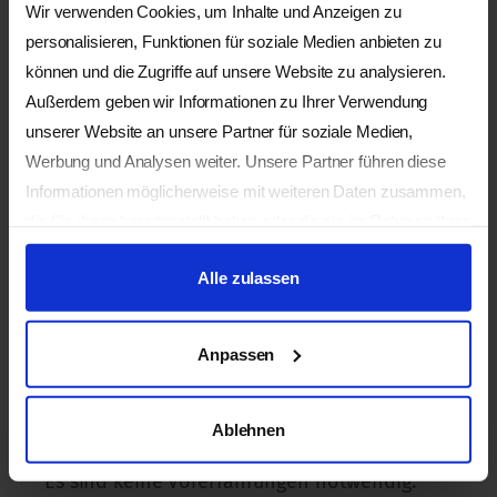
Wir verwenden Cookies, um Inhalte und Anzeigen zu
Samstag: 07:00 – 07:45 Meditation, 09:00 -
personalisieren, Funktionen für soziale Medien anbieten zu
12:30 und 14:00 - 18:00 Uhr
können und die Zugriffe auf unsere Website zu analysieren.
Sonntag: 07:00 – 07:45 Meditation, 09:00 -
Außerdem geben wir Informationen zu Ihrer Verwendung
12:30 Uhr und Mittagessen
unserer Website an unsere Partner für soziale Medien,
Werbung und Analysen weiter. Unsere Partner führen diese
Informationen möglicherweise mit weiteren Daten zusammen,
die Sie ihnen bereitgestellt haben oder die sie im Rahmen Ihrer
Zielgruppe
Nutzung der Dienste gesammelt haben.
Alle zulassen
Der Kurs ist sowohl für AnfängerInnen wie
auch Erfahrene geeignet.
Anpassen
Voraussetzungen
Ablehnen
Es sind keine Vorerfahrungen notwendig.