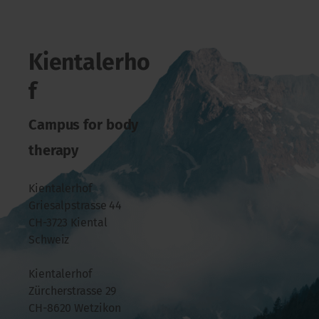
Kientalerho
f
Campus for body
therapy
Kientalerhof
Griesalpstrasse 44
CH-3723 Kiental
Schweiz
Kientalerhof
Zürcherstrasse 29
CH-8620 Wetzikon