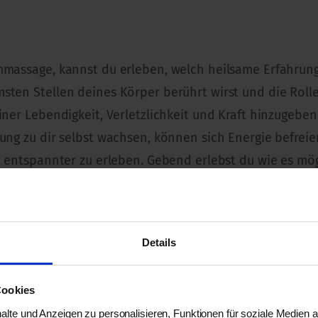
immassage, kannst du erleben, welch heilsame Erfahr
msten Stellen deines Körper berührt wirst und die Ro
einer Lebendigkeit, Verletzlichkeit und Kraft hinzugeb
dung zu dir selbst wachsen, können sich Energie befrei
nd entspannter zu erleben. Gebend erlebst du wie es mö
ben. Die tantrische Berührungskunst wird dich in dein
Details
Cookies
lte und Anzeigen zu personalisieren, Funktionen für soziale Medien 