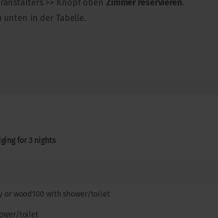
eranstalters >> Knopf oben
Zimmer reservieren
.
u unten in der Tabelle.
ging for 3 nights
y or wood100 with shower/toilet
ower/toilet