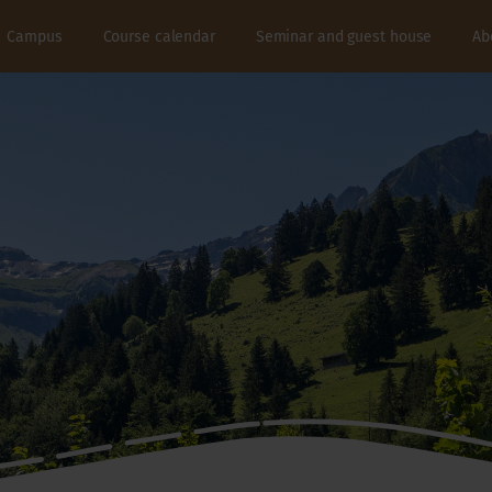
Campus
Course calendar
Seminar and guest house
Ab