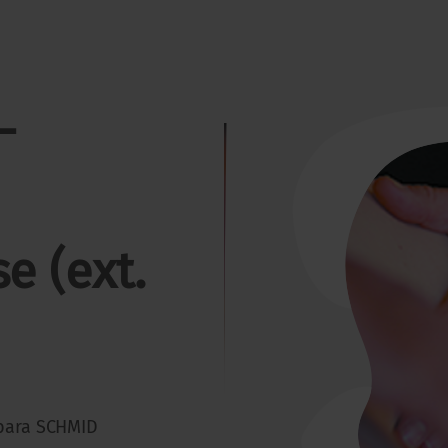
-
e (ext.
bara SCHMID