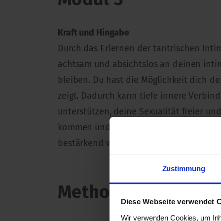
Kraft und Hingabe
Durch das Erlernen der tantrischen Int
achtsam und absichtslos an deinen inti
bleiben. Du hast die Möglichkeit dich d
zeigt. Dadurch kann tiefe innere Verbin
unterstützen, deine Sexualität freier u
kommen und gleichzeitig bei dir zu blei
bestärkend weiter begleiten.
Zustimmung
Methoden
Diese Webseite verwendet 
Wir verwenden Cookies, um Inha