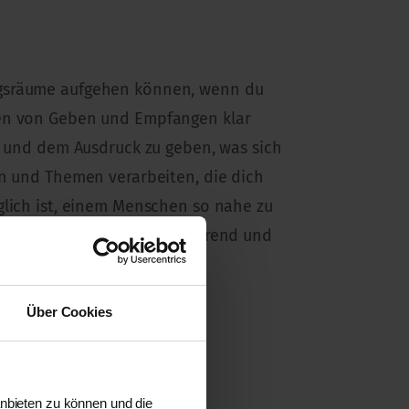
ungsräume aufgehen können, wenn du
llen von Geben und Empfangen klar
en und dem Ausdruck zu geben, was sich
en und Themen verarbeiten, die dich
glich ist, einem Menschen so nahe zu
em Leben und Lieben inspirierend und
Über Cookies
anbieten zu können und die