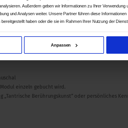
 mit unserer vielfältigen Erfahrung individuell. Die ta
 analysieren. Außerdem geben wir Informationen zu Ihrer Verwendung
tung IBP, sowie Elemente vom Ansatz des Sexual Ground
rbung und Analysen weiter. Unsere Partner führen diese Informationen
ungen, Meditation und Tanz. Es ist uns wichtig einen v
bereitgestellt haben oder die sie im Rahmen Ihrer Nutzung der Dien
 Verletzlichkeit und Lebendigkeit zu öffnen und mit di
Anpassen
auschal
Modul einzeln gebucht wird.
ag „Tantrische Berührungskunst“ oder persönliches Ke