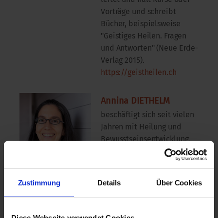
Vorträge und schreibt
Bücher, beispielsweise
"Geistiges Heilen. Fragen
und Antworten" (Neue Erde-
Verlag 2015).
https://geistheilen.ch
Annina DIETHELM
beschäftigt sich seit vielen
Jahren mit Heilung und
Bewusstseinsentwicklung.
Die Ausbildung bei
Matthias Weiss hat ihre
Ausrichtung und innere
Zustimmung
Details
Über Cookies
Klarheit auf diesem Weg
gefestigt. Es erfüllt sie mit
tiefer Freude, in Co-Leitung
Diese Webseite verwendet Cookies