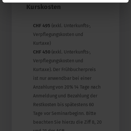
Kurskosten
CHF 495
(exkl. Unterkunfts-,
Verpflegungskosten und
Kurtaxe)
CHF 450
(exkl. Unterkunfts-,
Verpflegungskosten und
Kurtaxe). Der Frühbucherpreis
ist nur anwendbar bei einer
Anzahlung von 20% 14 Tage nach
Anmeldung und Bezahlung der
Restkosten bis spätestens 60
Tage vor Seminarbeginn. Bitte
beachten Sie hierzu die Ziff 8, 20
und 21 der AGB.