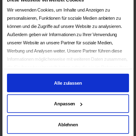
mit ihm einen Raum zu
Wir verwenden Cookies, um Inhalte und Anzeigen zu
gestalten, in dem Heilung
personalisieren, Funktionen für soziale Medien anbieten zu
und innere Entwicklung
geschehen dürfen. Ihre
können und die Zugriffe auf unsere Website zu analysieren.
Offenheit für verschiedene
Außerdem geben wir Informationen zu Ihrer Verwendung
Formen des Heilens zeigt
unserer Website an unsere Partner für soziale Medien,
sich auch in ihrer
Werbung und Analysen weiter. Unsere Partner führen diese
Beschäftigung mit dem
Informationen möglicherweise mit weiteren Daten zusammen,
Theta-Healing, welches sie
die Sie ihnen bereitgestellt haben oder die sie im Rahmen Ihrer
als wertvolle Ergänzung in
Nutzung der Dienste gesammelt haben.
ihre Arbeit einfliessen lässt.
Alle zulassen
Anpassen
Ablehnen