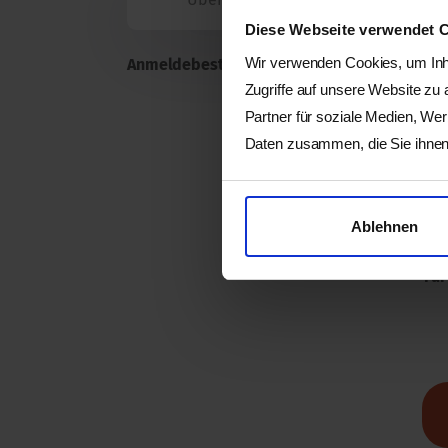
Diese Webseite verwendet 
Wir verwenden Cookies, um Inha
Anmeldebestätigung / Einzahlungsschein
Zugriffe auf unsere Website zu
Partner für soziale Medien, We
Daten zusammen, die Sie ihnen 
Ich möchte 
Ich
Kontr
Ablehnen
Für