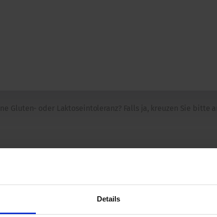
e Gluten- oder Laktoseintoleranz? Falls ja, kreuzen Sie bitte a
frei
Details