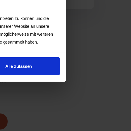
anbieten zu können und die
st senden
 unserer Website an unsere
 möglicherweise mit weiteren
ste gesammelt haben.
en
Bedingungen.
hof AG..
hern'.
Alle zulassen
den?