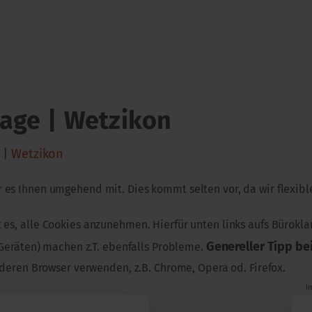
tage | Wetzikon
8 |
Wetzikon
wir es Ihnen umgehend mit. Dies kommt selten vor, da wir flexib
 es, alle Cookies anzunehmen. Hierfür unten links aufs Bürok
Genereller Tipp b
Geräten) machen z.T. ebenfalls Probleme.
eren Browser verwenden, z.B. Chrome, Opera od. Firefox.
I