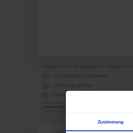
Unsere Küche ist vegetarisch. Haben Sie ein
Ich esse vegan/laktosefrei
Ich esse glutenfrei
Ich esse vegan/laktosefrei UND gluten
Auswahl löschen
Zustimmung