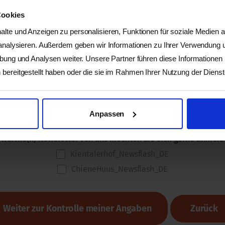
Cookies
lte und Anzeigen zu personalisieren, Funktionen für soziale Medien 
per E-Mail senden
per Briefpo
 analysieren. Außerdem geben wir Informationen zu Ihrer Verwendung
rbung und Analysen weiter. Unsere Partner führen diese Informationen
bereitgestellt haben oder die sie im Rahmen Ihrer Nutzung der Dien
vom Frühbucherpreis profitieren und bin einverstanden mit d
 anerkenne die
allgemeinen Geschäftsbedinungen
der Kientaler
ollieren Sie alle Angaben und klicken Sie anschliessend 'Speic
Anpassen
 welche(n) Newsletter von uns möchten Sie sich gerne anmel
Kientalerhof_Newsflash_DE
ChieneHuus_Newsflash_DE
Zurück