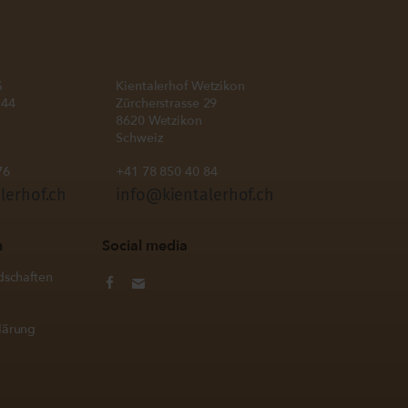
G
Kientalerhof Wetzikon
 44
Zürcherstrasse 29
8620 Wetzikon
Schweiz
76
+41 78 850 40 84
lerhof.ch
info@kientalerhof.ch
n
Social media
dschaften
lärung