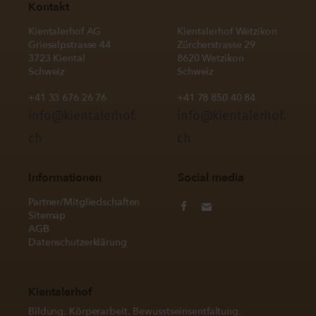
Kontakt
Kientalerhof AG
Kientalerhof Wetzikon
Griesalpstrasse 44
Zürcherstrasse 29
3723 Kiental
8620 Wetzikon
Schweiz
Schweiz
+41 33 676 26 76
+41 78 850 40 84
info@kientalerhof.
info@kientalerhof.
ch
ch
Informationen
Social media
Partner/Mitgliedschaften
Sitemap
AGB
Datenschutzerklärung
Kientalerhof
Bildung. Körperarbeit. Bewusstseinsentfaltung.