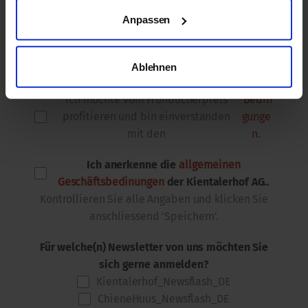
Anmeldebestätigung / Einzahlungsschein
Anpassen
per E-Mail senden
per Briefpost senden
Ablehnen
Ich möchte vom Frühbucherpreis
Bedin
profitieren und bin einverstanden
gunge
mit den
n.
Ich anerkenne die
allgemeinen
Geschäftsbedinungen
der Kientalerhof AG..
Kontrollieren Sie alle Angaben und klicken Sie
anschliessend 'Speichern'.
Für welche(n) Newsletter von uns möchten Sie
sich gerne anmelden?
Kientalerhof_Newsflash_DE
ChieneHuus_Newsflash_DE