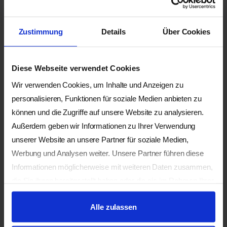
Zustimmung
Details
Über Cookies
Unsere Küche ist vegetarisch. Haben Sie
eine Gluten- oder Laktoseintoleranz?
Diese Webseite verwendet Cookies
Falls ja, kreuzen Sie bitte an:
Wir verwenden Cookies, um Inhalte und Anzeigen zu
Ich esse vegan/laktosefrei
personalisieren, Funktionen für soziale Medien anbieten zu
Ich esse glutenfrei
können und die Zugriffe auf unsere Website zu analysieren.
Ich esse vegan/laktosefrei UND
Außerdem geben wir Informationen zu Ihrer Verwendung
glutenfrei
unserer Website an unsere Partner für soziale Medien,
Werbung und Analysen weiter. Unsere Partner führen diese
Auswahl löschen
Informationen möglicherweise mit weiteren Daten zusammen,
die Sie ihnen bereitgestellt haben oder die sie im Rahmen Ihrer
Nutzung der Dienste gesammelt haben.
Alle zulassen